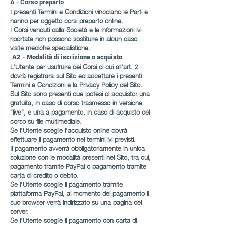
A - Corso preparto
I presenti Termini e Condizioni vincolano le Parti e
hanno per oggetto corsi preparto online.
I Corsi venduti dalla Società e le informazioni ivi
riportate non possono sostituire in alcun caso
visite mediche specialistiche.
A2 - Modalità di iscrizione o acquisto
L’Utente per usufruire dei Corsi di cui all’art. 2
dovrà registrarsi sul Sito ed accettare i presenti
Termini e Condizioni e la Privacy Policy del Sito.
Sul Sito sono presenti due ipotesi di acquisto: una
gratuita, in caso di corso trasmesso in versione
“live”, e una a pagamento, in caso di acquisto del
corso su file multimediale.
Se l’Utente sceglie l’acquisto online dovrà
effettuare il pagamento nei termini ivi previsti.
Il pagamento avverrà obbligatoriamente in unica
soluzione con le modalità presenti nel Sito, tra cui,
pagamento tramite PayPal o pagamento tramite
carta di credito o debito.
Se l’Utente sceglie il pagamento tramite
piattaforma PayPal, al momento del pagamento il
suo browser verrà indirizzato su una pagina del
server.
Se l’Utente sceglie il pagamento con carta di