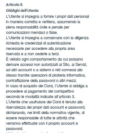
Articolo 8
Obblighi dell’Utente
L’Utente si impegna a fornire i propri dati personali
in maniera corretta e veritiera, assumendo la
piena responsabilità civile e penale per
comunicazioni mendaci o false.
L’Utente si impegna a conservare con la diligenza
richiesta le credenziali di autenticazione
necessarie per accedere alla propria area
riservata e a non cederle a terzi.
È vietato ogni comportamento da cui possano
derivare accessi non autorizzati al Sito, ai Servizi,
ad altri account o a sistemi o reti connessi allo
stesso tramite operazioni di pirateria informatica,
contraffazione della password o altri mezzi.
In caso di acquisto dei Corsi, l’Utente si obbliga a
procedere al pagamento del corrispettivo
secondo le modalità indicate all’articolo 3.
L’Utente che usufruisce dei Corsi è tenuto alla
riservatezza dei propri dati account e password,
dichiarando, nei limiti della normativa vigente, di
essere responsabile di tutte le attività che
verranno effettuate con il proprio account e
password.