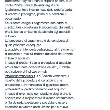
piattaforma PayPal e non si dispone ancora di un
conto PayPal sarà sufficiente registrarsi
(gratuitamente) e inserire i dati della propria carta
di credito o prepagata, prima di autorizzare il
pagamento.
Se l’Utente sceglie il pagamento con carta di
credito, tale circostanza è subordinata alla verifica
che la banca emittente sia abilitata agli acquisti
sul web.
La procedura di pagamento è da considerarsi
quale proposta di acquisto.
L’acquisto si intenderà perfezionato al ricevimento
di apposita e-mail all’indirizzo rilasciato dall’Utente
in fase di acquisto.
In caso di problemi con la procedura di acquisto
e/o di errori nella compilazione dei dati, l’Utente
può scrivere all’indirizzo e-mail:
info@adlfarmaceutici.it
. La Società verificherà il
rispetto della procedura di cui ai punti che
precedono e, in mancanza di giustificati motivi,
provvederà al perfezionamento dell’acquisto.
In caso di errori nella compilazione degli ordini, la
Società non è responsabile di alcuno smarrimento
o ritardo nella spedizione e potrebbero essere
addebitati all’Utente costi ulteriori per la nuova