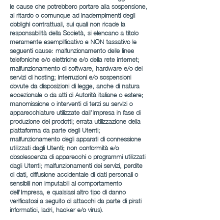
le cause che potrebbero portare alla sospensione,
al ritardo o comunque ad inadempimenti degli
obblighi contrattuali, sui quali non ricade la
responsabilità della Società, si elencano a titolo
meramente esemplificativo e NON tassativo le
seguenti cause: malfunzionamento delle linee
telefoniche e/o elettriche e/o della rete internet;
malfunzionamento di software, hardware e/o dei
servizi di hosting; interruzioni e/o sospensioni
dovute da disposizioni di legge, anche di natura
eccezionale o da atti di Autorità italiane o estere;
manomissione o interventi di terzi su servizi o
apparecchiature utilizzate dall’Impresa in fase di
produzione dei prodotti; errata utilizzazione della
piattaforma da parte degli Utenti;
malfunzionamento degli apparati di connessione
utilizzati dagli Utenti; non conformità e/o
obsolescenza di apparecchi o programmi utilizzati
dagli Utenti; malfunzionamenti dei servizi, perdite
di dati, diffusione accidentale di dati personali o
sensibili non imputabili al comportamento
dell’Impresa, e qualsiasi altro tipo di danno
verificatosi a seguito di attacchi da parte di pirati
informatici, ladri, hacker e/o virus).