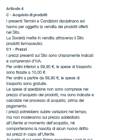
Articolo 4
C - Acquisto di prodotti
I presenti Termini e Condizioni disciplinano ed
hanno per oggetto la vendita dei prodotti offerti
nel Sito.
La Società mette in vendita attraverso il Sito
prodotti farmaceutici.
C1 - Prezzi
I prezzi presenti sul Sito sono chiaramente indicati
e comprensivi d’IVA.
Per ordini inferiori a 59,90 €, le spese di trasporto
sono fissate a 10,00 €.
Per ordini a partire da 59,90 €, le spese di
trasporto sono gratuite.
Le spese di spedizione non sono comprese nel
prezzo d’acquisto dei prodotti, ma sono indicate e
calcolate nel processo di acquisto, prima del
pagamento.
I prezzi potrebbero subire variazioni nel tempo,
ma non incideranno sul prezzo addebitato
all’Utente al momento dell’acquisto, né
comporteranno la nascita di alcun nuovo diritto
sui prezzi in capo all’Utente.
Al punto di cui sopra fanno eccezione i casi in cui