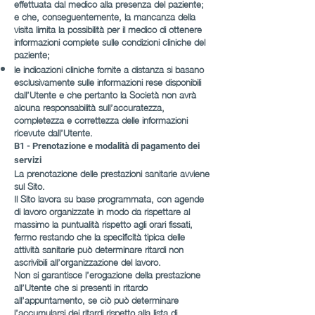
effettuata dal medico alla presenza del paziente;
e che, conseguentemente, la mancanza della
visita limita la possibilità per il medico di ottenere
informazioni complete sulle condizioni cliniche del
paziente;
le indicazioni cliniche fornite a distanza si basano
esclusivamente sulle informazioni rese disponibili
dall’Utente e che pertanto la Società non avrà
alcuna responsabilità sull’accuratezza,
completezza e correttezza delle informazioni
ricevute dall’Utente.
B1 - Prenotazione e modalità di pagamento dei
servizi
La prenotazione delle prestazioni sanitarie avviene
sul Sito.
Il Sito lavora su base programmata, con agende
di lavoro organizzate in modo da rispettare al
massimo la puntualità rispetto agli orari fissati,
fermo restando che la specificità tipica delle
attività sanitarie può determinare ritardi non
ascrivibili all’organizzazione del lavoro.
Non si garantisce l’erogazione della prestazione
all’Utente che si presenti in ritardo
all’appuntamento, se ciò può determinare
l’accumularsi dei ritardi rispetto alla lista di