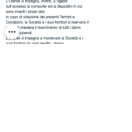
L’Utente si impegna, inoltre, a vigilare
sull'accesso al computer ed ai dispositivi in cui
sono inseriti i propri dati.
In caso di violazione dei presenti Termini e
Condizioni, la Società e i suoi fornitori si riservano il
diritto di chiedere il risarcimento di tutti i danni
subiti e subendi.
L’Utente si impegna a manlevare la Società e i
suoi fornitori da ogni perdita, danno,
responsabilità, conseguenza negativa o spesa in
alcun modo connessi a reclami contro l’Utente
dovuti al fatto che questi ha in alcun modo
utilizzato materiali del Sito, in violazione di qualsiasi
normativa applicabile, dei diritti di terze parti o dei
termini dei presenti Termini e Condizioni.
L’Utente è l’unico ed esclusivo responsabile di
qualsiasi conseguenza (giuridica o non giuridica)
dovesse derivare dall’utilizzo difforme dei Corsi
offerti dalla Società.
Articolo 9
Proprietà intellettuale e industriale
Tutti i contenuti del Sito sono protetti e tutelati
dalle norme vigenti in materia di diritto d’autore e
di proprietà industriale e intellettuale (per