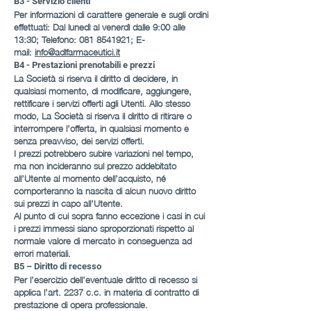
B3 - Servizio clienti
Per informazioni di carattere generale e sugli ordini
effettuati: Dal lunedì al venerdì dalle 9:00 alle
13:30; Telefono:
081 8541921
; E-
mail:
info@adlfarmaceutici.it
B4 - Prestazioni prenotabili e prezzi
La Società si riserva il diritto di decidere, in
qualsiasi momento, di modificare, aggiungere,
rettificare i servizi offerti agli Utenti. Allo stesso
modo, La Società si riserva il diritto di ritirare o
interrompere l’offerta, in qualsiasi momento e
senza preavviso, dei servizi offerti.
I prezzi potrebbero subire variazioni nel tempo,
ma non incideranno sul prezzo addebitato
all’Utente al momento dell’acquisto, né
comporteranno la nascita di alcun nuovo diritto
sui prezzi in capo all’Utente.
Al punto di cui sopra fanno eccezione i casi in cui
i prezzi immessi siano sproporzionati rispetto al
normale valore di mercato in conseguenza ad
errori materiali.
B5 – Diritto di recesso
Per l’esercizio dell’eventuale diritto di recesso si
applica l’art. 2237 c.c. in materia di contratto di
prestazione di opera professionale.