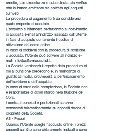
credito, tale circostanza è subordinata alla verifica
che la banca emittente sia abilitata agli acquisti
sul web.
La procedura di pagamento è da considerarsi
quale proposta di acquisto.
L’acquisto si intenderà perfezionato al ricevimento
di apposita e-mail all’indirizzo rilasciato dall’Utente
in fase di acquisto contenente il codice di
attivazione del corso online.
In caso di problemi con la procedura di iscrizione
o acquisto, l’Utente può scrivere all’indirizzo e-
mail:
info@adlfarmaceutici.it
.
La Società verificherà il rispetto della procedura di
cui ai punti che precedono e, in mancanza di
giustificati motivi, provvederà al perfezionamento
dell’iscrizione o dell’acquisto.
In caso di errori nella compilazione, la Società non
è responsabile di alcun ritardo nella fruizione dei
Corsi.
I contratti conclusi e perfezionati saranno
conservati telematicamente su appositi device di
proprietà della Società.
A3 - Prezzi
Quando l’Utente sceglie l’acquisto online, i prezzi
presenti sul Sito sono chiaramente indicati e sono