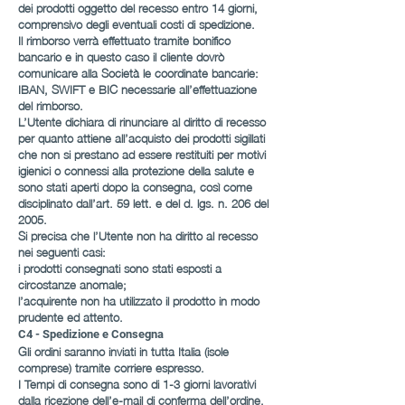
dei prodotti oggetto del recesso entro 14 giorni,
comprensivo degli eventuali costi di spedizione.
Il rimborso verrà effettuato tramite bonifico
bancario e in questo caso il cliente dovrò
comunicare alla Società le coordinate bancarie:
IBAN, SWIFT e BIC necessarie all’effettuazione
del rimborso.
L’Utente dichiara di rinunciare al diritto di recesso
per quanto attiene all’acquisto dei prodotti sigillati
che non si prestano ad essere restituiti per motivi
igienici o connessi alla protezione della salute e
sono stati aperti dopo la consegna, così come
disciplinato dall’art. 59 lett. e del d. lgs. n. 206 del
2005.
Si precisa che l’Utente non ha diritto al recesso
nei seguenti casi:
i prodotti consegnati sono stati esposti a
circostanze anomale;
l’acquirente non ha utilizzato il prodotto in modo
prudente ed attento.
C4 - Spedizione e Consegna
Gli ordini saranno inviati in tutta Italia (isole
comprese) tramite corriere espresso.
I Tempi di consegna sono di 1-3 giorni lavorativi
dalla ricezione dell’e-mail di conferma dell’ordine.