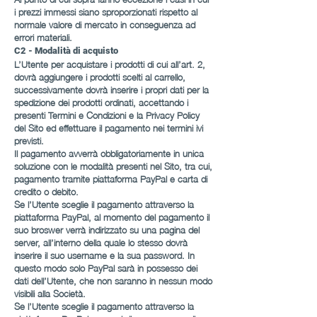
i prezzi immessi siano sproporzionati rispetto al
normale valore di mercato in conseguenza ad
errori materiali.
C2 - Modalità di acquisto
L’Utente per acquistare i prodotti di cui all’art. 2,
dovrà aggiungere i prodotti scelti al carrello,
successivamente dovrà inserire i propri dati per la
spedizione dei prodotti ordinati, accettando i
presenti Termini e Condizioni e la Privacy Policy
del Sito ed effettuare il pagamento nei termini ivi
previsti.
Il pagamento avverrà obbligatoriamente in unica
soluzione con le modalità presenti nel Sito, tra cui,
pagamento tramite piattaforma PayPal e carta di
credito o debito.
Se l’Utente sceglie il pagamento attraverso la
piattaforma PayPal, al momento del pagamento il
suo broswer verrà indirizzato su una pagina del
server, all’interno della quale lo stesso dovrà
inserire il suo username e la sua password. In
questo modo solo PayPal sarà in possesso dei
dati dell’Utente, che non saranno in nessun modo
visibili alla Società.
Se l’Utente sceglie il pagamento attraverso la