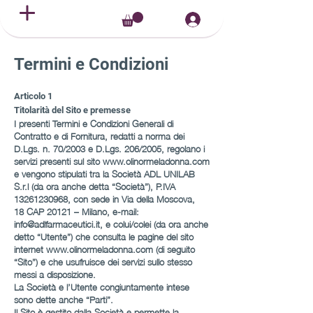
Termini e Condizioni
Articolo 1
Titolarità del Sito e premesse
I presenti Termini e Condizioni Generali di
Contratto e di Fornitura, redatti a norma dei
D.Lgs. n. 70/2003 e D.Lgs. 206/2005, regolano i
servizi presenti sul sito
www.olinormeladonna.com
e vengono stipulati tra la Società ADL UNILAB
S.r.l (da ora anche detta “Società”), P.IVA
13261230968
, con sede in
Via della Moscova,
18
CAP
20121
– Milano, e-mail:
info@adlfarmaceutici.it
, e colui/colei (da ora anche
detto “Utente”) che consulta le pagine del sito
internet
www.olinormeladonna.com
(di seguito
“Sito”) e che usufruisce dei servizi sullo stesso
messi a disposizione.
La Società e l’Utente congiuntamente intese
sono dette anche “Parti”.
Il Sito è gestito dalla Società e permette la