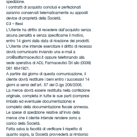
spedizione.
I contratti di acquisto conclusi e perfezionati
saranno conservati telematicamente su appositi
device di proprietà della Società.
C3 – Resi
L’Utente ha diritto di recedere dall’acquisto senza
alcuna penalità e senza specificarne il motivo,
entro 14 giorni dalla data di ricezione dei prodotti.
L’Utente che intende esercitare il diritto di recesso
dovrà comunicarlo inviando una e-mail a
cro@adlfarmaceutici.it oppure telefonando alla
sede operativa di ADL Farmaceutici Srl allo (0039)
081 8541921.
A partire dal giorno di questa comunicazione, il
cliente dovrà restituire i beni entro i successivi 14
giorni ai sensi dell’art. 57 del D.lgs 206/2005.
La merce dovrà essere restituita nella confezione
originale, completa in tutte le sue parti (compresi
imballo ed eventuale documentazione) e
completo della documentazione fiscale annessa.
Le spese di spedizione relative all’invio della
merce che il cliente intende rendere sono a
carico della Società.
Fatta salva la facoltà di verificare il rispetto di
quanto sopra, la Società provvederà al rimborso