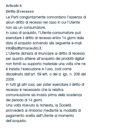
Articolo 6
Diritto di recesso
Le Parti congiuntamente concordano l’assenza di
alcun diritto di recesso nel caso in cui l’Utente
non sia un consumatore.
In caso di acquisto, l’Utente-consumatore può
esercitare il diritto di recesso entro 14 giorni dalla
data di acquisto scrivendo alla seguente e-mail:
info@adlfarmaceutici.it
.
L’Utente dichiara di rinunciare al diritto di recesso
per quanto attiene all’acquisto dei prodotti digitali
non forniti su supporto materiale una volta che ne
è iniziata l’esecuzione e l'uso, così come
disciplinato dall’art. 59 lett. o del d. lgs. n. 206 del
2005.
In tutti gli altri casi, per poter esercitare il diritto di
recesso è necessario che la relativa
comunicazione sia inviata prima della scadenza
del periodo di 14 giorni.
Una volta ricevuto la richiesta, la Società
provvederà al rimborso mediante la modalità di
pagamento scelta dall'Utente al momento
dell'acquisto.